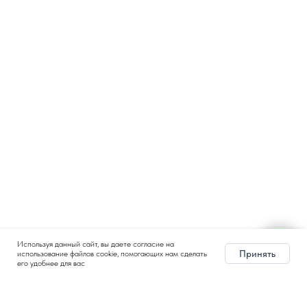
Используя данный сайт, вы даете согласие на
Принять
использование файлов cookie, помогающих нам сделать
его удобнее для вас