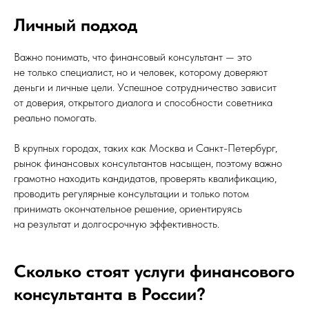
Личный подход
Важно понимать, что финансовый консультант — это
8-800-301-31-
56
не только специалист, но и человек, которому доверяют
new@tax-smart.ru
деньги и личные цели. Успешное сотрудничество зависит
от доверия, открытого диалога и способности советника
Республика Калмыкия, г. Элиста,
реально помогать.
ул. Губаревича, дом 5, офис 305
В крупных городах, таких как Москва и Санкт-Петербург,
рынок финансовых консультантов насыщен, поэтому важно
грамотно находить кандидатов, проверять квалификацию,
проводить регулярные консультации и только потом
принимать окончательное решение, ориентируясь
на результат и долгосрочную эффективность.
Сколько стоят услуги финансового
консультанта в России?