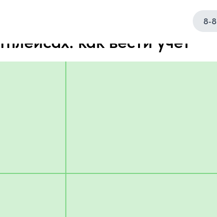
8-8
тплейсах: как вести учёт