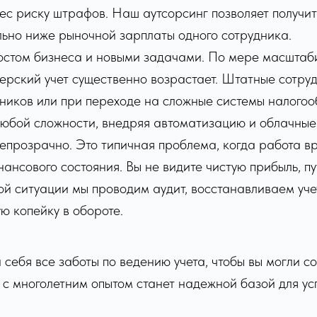
ес риску штрафов. Наш аутсорсинг позволяет получить
льно ниже рыночной зарплаты одного сотрудника.
ростом бизнеса и новыми задачами. По мере масшта
ерский учет существенно возрастает. Штатные сотру
чников или при переходе на сложные системы налого
 любой сложности, внедряя автоматизацию и облачны
епрозрачно. Это типичная проблема, когда работа вро
ансового состояния. Вы не видите чистую прибыль, п
ой ситуации мы проводим аудит, восстанавливаем уче
ю копейку в обороте.
ебя все заботы по ведению учета, чтобы вы могли со
с многолетним опытом станет надежной базой для у