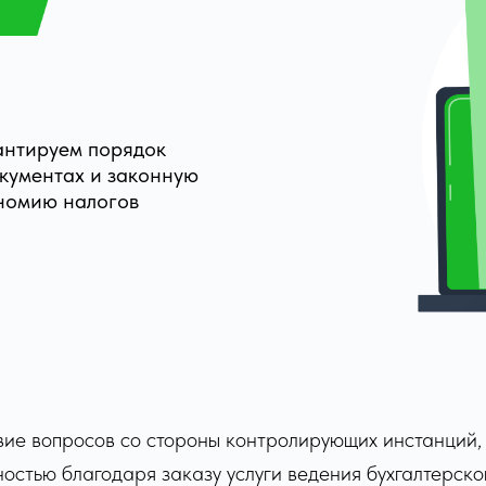
антируем порядок
окументах и законную
номию налогов
твие вопросов со стороны контролирующих инстанций,
остью благодаря заказу услуги ведения бухгалтерског