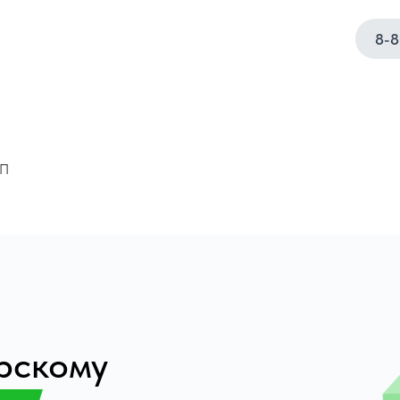
8-8
ИП
ерскому