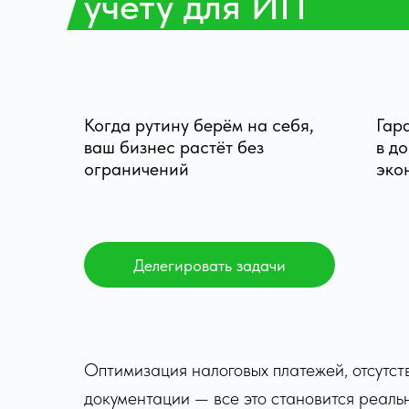
учету для ИП
Когда рутину берём на себя,
Гар
ваш бизнес растёт без
в д
ограничений
эко
Делегировать задачи
Оптимизация налоговых платежей, отсутс
документации — все это становится реальн