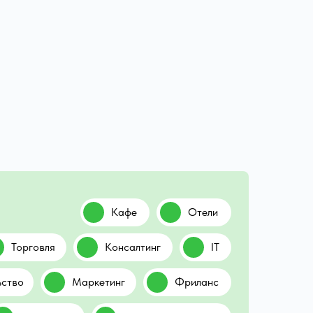
Кафе
Отели
Торговля
Консалтинг
IT
ьство
Маркетинг
Фриланс