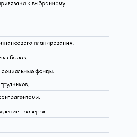
 привязана к выбранному
финансового планирования.
ых сборов.
 социальные фонды.
отрудников.
контрагентами.
ждение проверок.