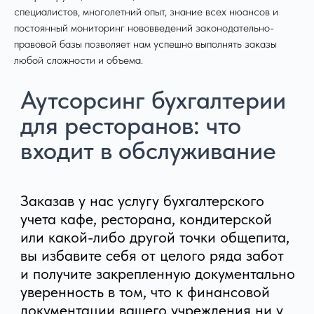
сотрудничестве персональная команда
специалистов, многолетний опыт, знание всех нюансов и
квалифицированных экспертов будет:
постоянный мониторинг нововведений законодательно-
правовой базы позволяет нам успешно выполнять заказы
любой сложности и объема.
01
Формировать и сдавать
отчеты.
02
Вести бухгалтерию и кадровый
учет, а также все расчеты с
персоналом.
03
Выполнять контрольные закупки.
04
Проверять контрагентов.
05
Предоставлять консультации по
налоговым вопросам.
06
Рассчитывать и регулярно
оплачивать налоги.
07
Взаимодействовать с
представителями профильных