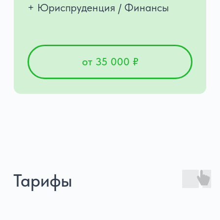
Антипова Екатерина
Иванова Елена
Генеральный
Операционный
директор
директор
Ваша гарантия, что TaxSmart
Следит, чтобы все процессы
работает как единый организм.
выполнялись вовремя.
Лично контролирует стратегию
Благодаря её работе ваши
и сервис, чтобы у клиентов
задачи не «теряются»,
не возникало проблем
а решаются точно в срок.
с налогами и отчётностью.