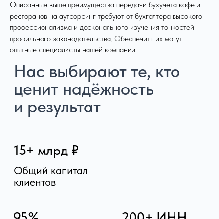
Описанные выше преимущества передачи бухучета кафе и
Схема работы:
ресторанов на аутсорсинг требуют от бухгалтера высокого
от заявки
профессионализма и досконального изучения тонкостей
до результата
профильного законодательства. Обеспечить их могут
опытные специалисты нашей компании.
Мой путь к спокойной и прозрачной
бухгалтерии
Знакомство и диагностика
Встреча и заключение договора
Передача данных и настройка процесса
Регулярная работа и поддержка
Реализация цели и развитие