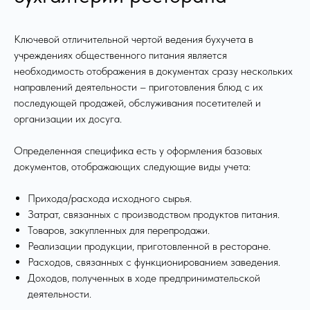
Требуется нам
для решения 96%
Ключевой отличительной чертой ведения бухучета в
задач
учреждениях общественного питания является
необходимость отображения в документах сразу нескольких
направлений деятельности – приготовления блюд с их
5 лет гарантии
последующей продажей, обслуживания посетителей и
На качество
организации их досуга.
оказываемых услуг
Определенная специфика есть у оформления базовых
документов, отображающих следующие виды учета:
5+ млн ₽
Прихода/расхода исходного сырья.
Собственный фонд
урегулирования
Затрат, связанных с производством продуктов питания.
убытков
Товаров, закупленных для перепродажи.
Реализации продукции, приготовленной в ресторане.
Расходов, связанных с функционированием заведения.
Доходов, полученных в ходе предпринимательской
деятельности.