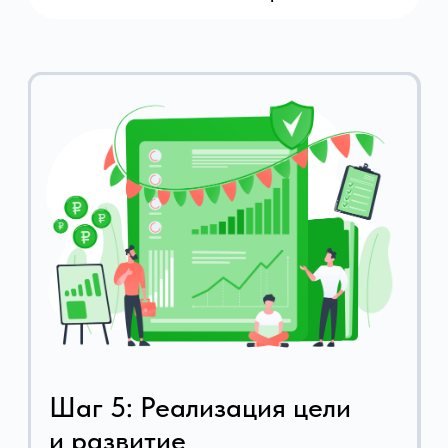
Полное
сопровождение
Налоги
Банки
Бухгалтерия
Кадры
+ Юриспруденция
+ Финансы
от 45 000 ₽
Расширенное
сопровождение
Налоги
Банки