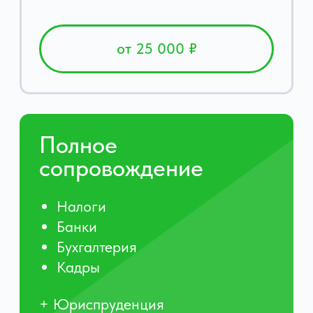
Отзыв
«Мне стало проще общаться
с налоговой: знаю, что за мной
стоит команда»
Раньше я каждый звонок
воспринимала как угрозу
и начинала нервничать. Сейчас
есть спокойствие и понимание, что
всё под контролем. Это ощущение
Читать отзывы