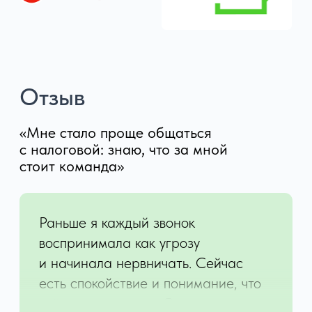
8-800-301-31-
56
new@tax-smart.ru
Республика Калмыкия, г. Элиста,
ул. Губаревича, дом 5, офис 305
Режим работы: пн.-вс. 08:00-20:00
Основные услуги
Абонентское обслуживание
Аутсорсинг бухгалтерии
Бухгалтерия под ключ
Бухгалтерское сопровождение
Консультация по налогам