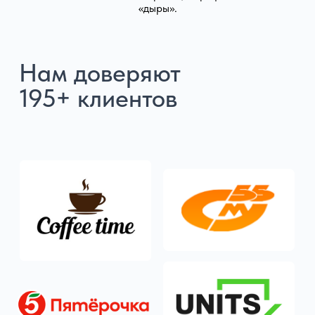
«дыры».
+7
Я согласен (а) с
политикой обработки
персональных данных
и даю свое
согласие
н
а
обработку персональных данных
Я даю
согласие
на получение рекламных
рассылок и информационных писем
Отправить
Нажимая «Отправить» я даю
согласие
на
обработку персональных данных в соответствии
с
политикой конфиденциальности
Также Вы можете связаться с нами
прямо сейчас: