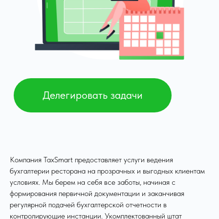
Аутсорсинг бухгалтерии
для ресторанов: что
входит в обслуживание
Заказав у нас услугу бухгалтерского
учета кафе, ресторана, кондитерской
или какой-либо другой точки общепита,
вы избавите себя от целого ряда забот
Компания TaxSmart предоставляет услуги ведения
и получите закрепленную документально
бухгалтерии ресторана на прозрачных и выгодных клиентам
уверенность в том, что к финансовой
условиях. Мы берем на себя все заботы, начиная с
документации вашего учреждения ни у
формирования первичной документации и заканчивая
кого не возникнет вопросов.
регулярной подачей бухгалтерской отчетности в
После подписания договора о
контролирующие инстанции. Укомплектованный штат