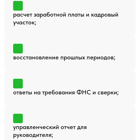
налоговой, сначала появляется отдельная
работа по восстановлению и разбору прошлых
периодов.
Если нужен внешний формат ведения учета,
ориентиром будет аутсорсинг бухгалтерии: он
помогает передать регулярные бухгалтерские
задачи, отчетность и контроль документов. Для
близких сценариев также полезны
бухгалтерское обслуживание бизнеса и
бухгалтерия для ИП.
Расчет стоимости бухгалтерского
сопровождения становится понятным, когда
виден набор работ: текущий учет, зарплата,
кадровые документы, первичка, отчетность,
требования ФНС, восстановление и
управленческие отчеты. Тогда цена перестает
быть абстрактной цифрой и превращается в
перечень задач, сроков и зон ответственности.