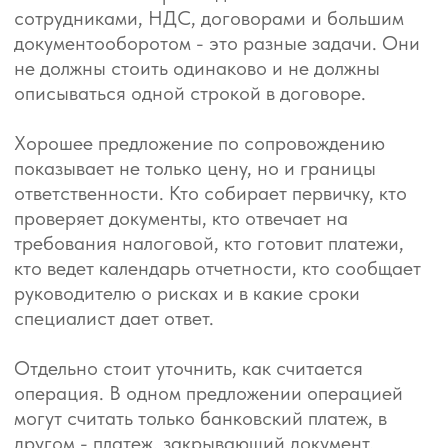
больше требований к бухгалтерскому учету,
работа с договорами, расчет заработной платы,
кадровые документы, сверки и отчетность. Если
компания применяет ОСНО и работает с НДС,
расчет становится заметно сложнее, чем при
простой УСН без сотрудников.
Кадровый учет тоже лучше обсуждать отдельно.
Один сотрудник без изменений в течение года
и команда с приемами, увольнениями,
отпусками, больничными, премиями и
переводами дают разную нагрузку. Если
кадровые документы нужны регулярно, они
должны быть включены в состав работ, а не
всплывать как случайная доплата.
Отдельный случай - бизнес, который быстро
растет или меняет модель работы.
Подключение маркетплейсов,
внешнеэкономическая деятельность, несколько
расчетных счетов, обособленное
подразделение, новые сотрудники или переход
на другой режим могут изменить стоимость
сопровождения. Эти изменения лучше
обсуждать до старта, а не после первого
сложного месяца.