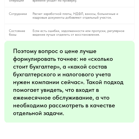
ответственности. Кто собирает первичку, кто
проверяет документы, кто отвечает на
требования налоговой, кто готовит платежи,
кто ведет календарь отчетности, кто сообщает
руководителю о рисках и в какие сроки
специалист дает ответ.
Отдельно стоит уточнить, как считается
операция. В одном предложении операцией
могут считать только банковский платеж, в
другом - платеж, закрывающий документ,
кассовый чек, возврат, акт, накладную или
запись по маркетплейсу.
То же касается отчетности. Для собственника
важна не только сдача декларации, но и
предупреждение о налогах, сроках,
задолженности, ошибках в первичке и
документах, которые могут помешать закрытию
периода. Чем понятнее этот порядок, тем легче
оценить, за что компания платит каждый месяц.